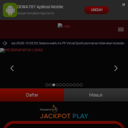
×
DEWA787 Aplikasi Mobile
UNDUH
Jangan tampilkan lagi hari ini
ai 30-Sep-2026 14.59.59. Selama waktu ini, PP Virtual Sports permainan tidak akan tersedia. 
Daftar
Masuk
JACKPOT
PLAY