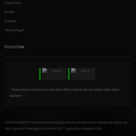
Crash Game
Arcade
E-Sports
Sabung Ayam
Komunitas
* Selama bank maintenance dan bank offline deposit dan penarikan tidak dapat
diproses
©2026 DEWA787 menawarkan berbagai macam provider pilihan terbaik dan didukung
oleh Layanan Pelanggan profesional 24/7 yang siap melayani Anda.